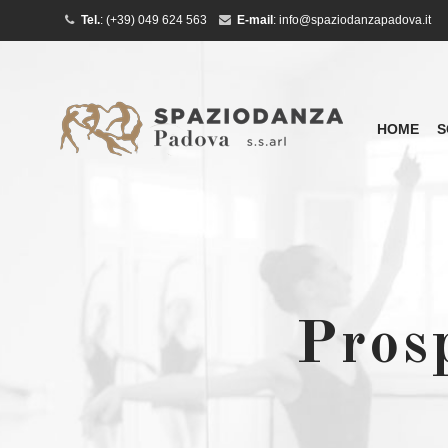
Tel.
:
(+39) 049 624 563
E-mail
:
info@spaziodanzapadova.it
HOME
S
Pros