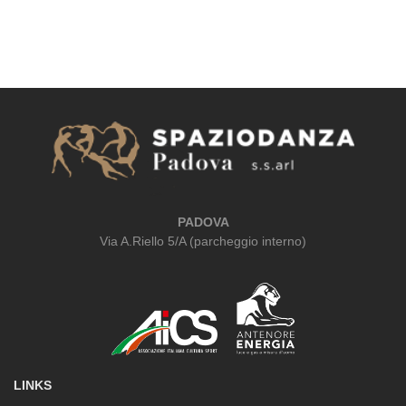
LINKS
Trasparenza
SEGRETERIA
Tutte le mattine su appuntamento
Da lunedì a venerdì: 16.00 – 20.00
(+39) 049 624 563
(+39) 375 551 03 59
Scrivici su Whatsapp
info@spaziodanzapadova.it
ORGANIZZAZIONE
Direzione:
Laura Pulin, Antonella Schiavon, Eleonora de Logu