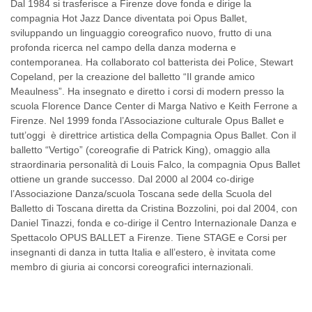
Dal 1984 si trasferisce a Firenze dove fonda e dirige la
compagnia Hot Jazz Dance diventata poi Opus Ballet,
sviluppando un linguaggio coreografico nuovo, frutto di una
profonda ricerca nel campo della danza moderna e
contemporanea. Ha collaborato col batterista dei Police, Stewart
Copeland, per la creazione del balletto “Il grande amico
Meaulness”. Ha insegnato e diretto i corsi di modern presso la
scuola Florence Dance Center di Marga Nativo e Keith Ferrone a
Firenze. Nel 1999 fonda l’Associazione culturale Opus Ballet e
tutt’oggi è direttrice artistica della Compagnia Opus Ballet. Con il
balletto “Vertigo” (coreografie di Patrick King), omaggio alla
straordinaria personalità di Louis Falco, la compagnia Opus Ballet
ottiene un grande successo. Dal 2000 al 2004 co-dirige
l’Associazione Danza/scuola Toscana sede della Scuola del
Balletto di Toscana diretta da Cristina Bozzolini, poi dal 2004, con
Daniel Tinazzi, fonda e co-dirige il Centro Internazionale Danza e
Spettacolo OPUS BALLET a Firenze. Tiene STAGE e Corsi per
insegnanti di danza in tutta Italia e all’estero, è invitata come
membro di giuria ai concorsi coreografici internazionali.