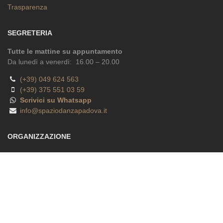
© 2023
Spaziodanza Padova s.s.a.r.l.
• P.I. 04500630282 •
Privacy
•
Cookies
•
Powered by
BuKò