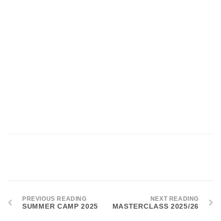
PREVIOUS READING
NEXT READING
SUMMER CAMP 2025
MASTERCLASS 2025/26
PADOVA
Via A.Riello 5/A (parcheggio interno)