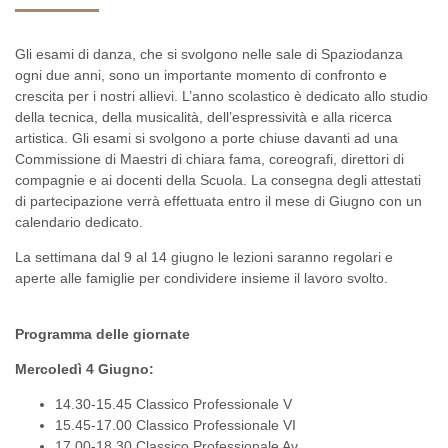
Gli esami di danza, che si svolgono
nelle sale di Spaziodanza
ogni due anni, sono un importante momento di confronto e
crescita per i nostri allievi. L’anno scolastico è dedicato allo studio
della
tecnica
, della
musicalità
, dell’
espressività
e alla
ricerca
artistica
. Gli esami si svolgono a porte chiuse davanti ad una
Commissione
di Maestri di chiara fama, coreografi, direttori di
compagnie e ai docenti della Scuola. La consegna degli
attestati
di partecipazione verrà effettuata entro il mese di Giugno con un
calendario dedicato.
La settimana dal
9 al 14 giugno
le lezioni saranno
regolari
e
aperte alle famiglie
per condividere insieme il lavoro svolto.
Programma delle giornate
Mercoledì 4 Giugno:
14.30-15.45 Classico Professionale V
15.45-17.00 Classico Professionale VI
17.00-18.30 Classico Professionale Av.