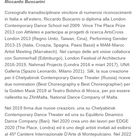
Riccardo Buscarini
Coreografo transdisciplinare vincitore di numerosi riconoscimenti
in Italia e all’estero, Riccardo Buscarini si diploma alla London
Contemporary Dance School nel 2009. Vince The Place Prize
2013 con
Athletes
e partecipa ai progetti di ricerca ArtsCross
London 2013 (Regno Unito, Taiwan, Cina), Performing Gender
2013-15 (Italia, Croazia, Spagna, Paesi Bassi) e MAM-Maroc
Artist Meeting (Marrakech). Nel campo delle arti visive collabora
con Summerhall (Edimburgo), London Festival of Architecture
2016-2019, Nahmad Projects (Londra 2016 e miart 2017), UNA
Galleria (Spazio Leonardo, Milano 2021).
Silk
, la sua creazione
per il Chelyabinsk Contemporary Dance Theater (Russia) riceve
due nomination (Best Choreography e Best Choreographer) per
la Golden Mask 2018 al Teatro Bolshoi di Mosca, per poi essere
riallestita su ZfinMalta, National Dance Company of Malta.
Nel 2019 firma due nuove creazioni, una su Chelyabinsk
Contemporary Dance Theater ed una su Equilibrio Dinamico
Dance Company (Bari). Nel 2020 crea uno dei lavori per EDGE
2020 (The Place, Londra) ed è uno degli artisti invitati ad esibirsi
al 45º Cantiere Internazionale D’Arte di Montepulciano. Nel 2022