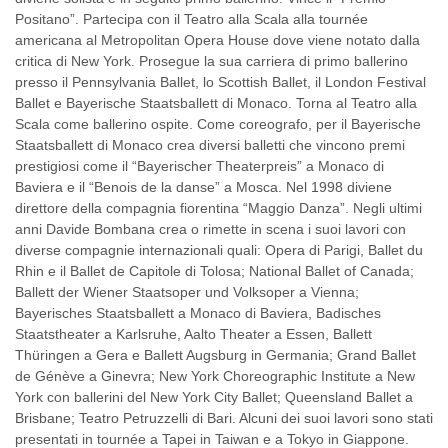
Positano”. Partecipa con il Teatro alla Scala alla tournée
americana al Metropolitan Opera House dove viene notato dalla
critica di New York. Prosegue la sua carriera di primo ballerino
presso il Pennsylvania Ballet, lo Scottish Ballet, il London Festival
Ballet e Bayerische Staatsballett di Monaco. Torna al Teatro alla
Scala come ballerino ospite. Come coreografo, per il Bayerische
Staatsballett di Monaco crea diversi balletti che vincono premi
prestigiosi come il “Bayerischer Theaterpreis” a Monaco di
Baviera e il “Benois de la danse” a Mosca. Nel 1998 diviene
direttore della compagnia fiorentina “Maggio Danza”. Negli ultimi
anni Davide Bombana crea o rimette in scena i suoi lavori con
diverse compagnie internazionali quali: Opera di Parigi, Ballet du
Rhin e il Ballet de Capitole di Tolosa; National Ballet of Canada;
Ballett der Wiener Staatsoper und Volksoper a Vienna;
Bayerisches Staatsballett a Monaco di Baviera, Badisches
Staatstheater a Karlsruhe, Aalto Theater a Essen, Ballett
Thüringen a Gera e Ballett Augsburg in Germania; Grand Ballet
de Génève a Ginevra; New York Choreographic Institute a New
York con ballerini del New York City Ballet; Queensland Ballet a
Brisbane; Teatro Petruzzelli di Bari. Alcuni dei suoi lavori sono stati
presentati in tournée a Tapei in Taiwan e a Tokyo in Giappone.