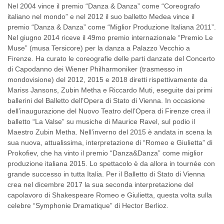
Nel 2004 vince il premio “Danza & Danza” come “Coreografo
italiano nel mondo” e nel 2012 il suo balletto Medea vince il
premio “Danza & Danza” come “Miglior Produzione Italiana 2011”.
Nel giugno 2014 riceve il 49mo premio internazionale “Premio Le
Muse” (musa Tersicore) per la danza a Palazzo Vecchio a
Firenze. Ha curato le coreografie delle parti danzate del Concerto
di Capodanno dei Wiener Philharmoniker (trasmesso in
mondovisione) del 2012, 2015 e 2018 diretti rispettivamente da
Mariss Jansons, Zubin Metha e Riccardo Muti, eseguite dai primi
ballerini del Balletto dell’Opera di Stato di Vienna. In occasione
dell’inaugurazione del Nuovo Teatro dell’Opera di Firenze crea il
balletto “La Valse” su musiche di Maurice Ravel, sul podio il
Maestro Zubin Metha. Nell’inverno del 2015 è andata in scena la
sua nuova, attualissima, interpretazione di “Romeo e Giulietta” di
Prokofiev, che ha vinto il premio “Danza&Danza” come miglior
produzione italiana 2015. Lo spettacolo è da allora in tournée con
grande successo in tutta Italia. Per il Balletto di Stato di Vienna
crea nel dicembre 2017 la sua seconda interpretazione del
capolavoro di Shakespeare Romeo e Giulietta, questa volta sulla
celebre “Symphonie Dramatique” di Hector Berlioz.