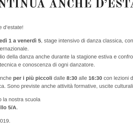
NTINUA ANCHE D’EST
 d’estate!
edì 1 a venerdì 5
, stage intensivo di danza classica, co
ternazionale.
io della danza anche durante la stagione estiva e confro
tecnica e conoscenza di ogni danzatore.
anche
per i più piccoli
dalle
8:30
alle
16:30
con lezioni 
 Sono previste anche attività formative, uscite culturali
o la nostra scuola
llo 5/A
.
2019.