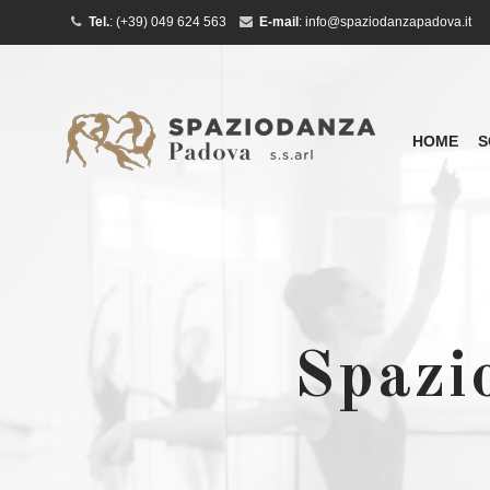
Tel.
:
(+39) 049 624 563
E-mail
:
info@spaziodanzapadova.it
HOME
S
Spazi