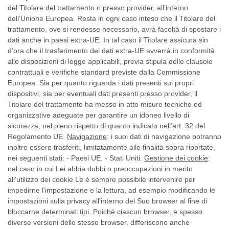
del Titolare del trattamento o presso provider, all’interno
dell’Unione Europea. Resta in ogni caso inteso che il Titolare del
trattamento, ove si rendesse necessario, avrà facoltà di spostare i
dati anche in paesi extra-UE. In tal caso il Titolare assicura sin
d’ora che il trasferimento dei dati extra-UE avverrà in conformità
alle disposizioni di legge applicabili, previa stipula delle clausole
contrattuali e verifiche standard previste dalla Commissione
Europea. Sia per quanto riguarda i dati presenti sui propri
dispositivi, sia per eventuali dati presenti presso provider, il
Titolare del trattamento ha messo in atto misure tecniche ed
organizzative adeguate per garantire un idoneo livello di
sicurezza, nel pieno rispetto di quanto indicato nell’art. 32 del
Regolamento UE.
Navigazione
: i suoi dati di navigazione potranno
inoltre essere trasferiti, limitatamente alle finalità sopra riportate,
nei seguenti stati: - Paesi UE, - Stati Uniti.
Gestione dei cookie
:
nel caso in cui Lei abbia dubbi o preoccupazioni in merito
all'utilizzo dei cookie Le è sempre possibile intervenire per
impedirne l'impostazione e la lettura, ad esempio modificando le
impostazioni sulla privacy all'interno del Suo browser al fine di
bloccarne determinati tipi. Poiché ciascun browser, e spesso
diverse versioni dello stesso browser, differiscono anche